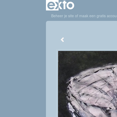
Beheer je site
of
maak een gratis accou