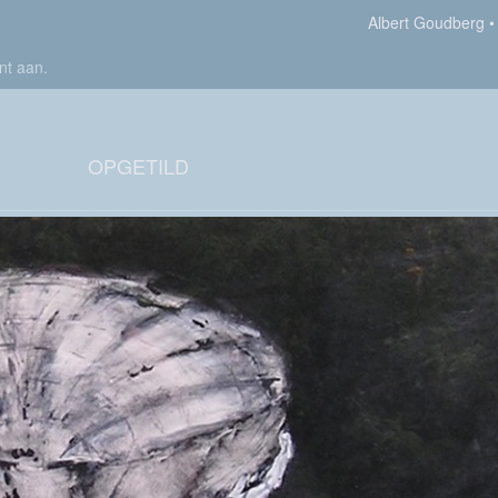
Albert Goudberg
nt aan
.
OPGETILD