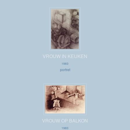
VROUW IN KEUKEN
1983
portret
VROUW OP BALKON
1983