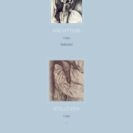
NACHTTUIN
1986
tafereel
STILLEVEN
1986
--