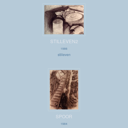
STILLEVEN2
1986
stilleven
SPOOR
1984