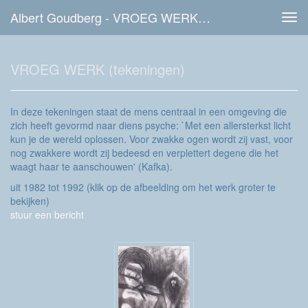
Albert Goudberg - VROEG WERK (tekeningen)
Tog
navi
VROEG WERK (tekeningen)
In deze tekeningen staat de mens centraal in een omgeving die
zich heeft gevormd naar diens psyche: `Met een allersterkst licht
kun je de wereld oplossen. Voor zwakke ogen wordt zij vast, voor
nog zwakkere wordt zij bedeesd en verplettert degene die het
waagt haar te aanschouwen' (Kafka).
uit 1982 tot 1992
(klik op de afbeelding om het werk groter te
bekijken)
stuur een bericht