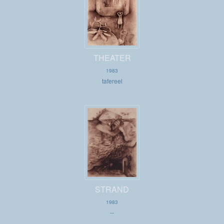
THEATER
1983
tafereel
STRAND
1983
--