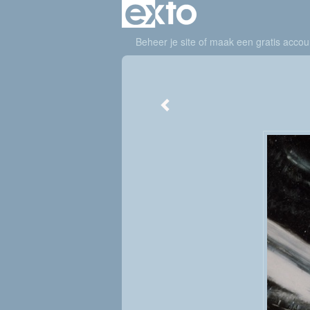
Beheer je site
of
maak een gratis accou