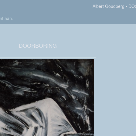
Albert Goudberg
DO
nt aan
.
DOORBORING