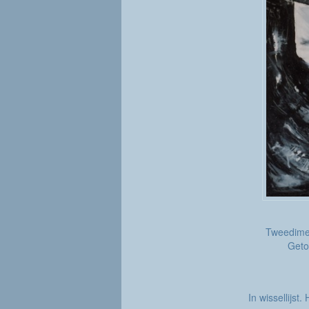
Tweedimen
Get
In wissellijst