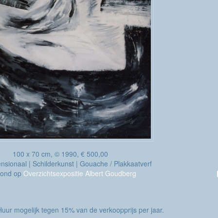
100 x 70 cm, © 1990, € 500,00
sionaal | Schilderkunst | Gouache / Plakkaatverf
oond op
Overzichtsexpositie Albert Goudberg
. Huur mogelijk tegen 15% van de verkoopprijs per jaar.