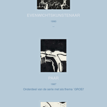
EVENWICHTSKUNSTENAAR
1990
--
PAAR
1987
Onderdeel van de serie met als thema `GROEI'