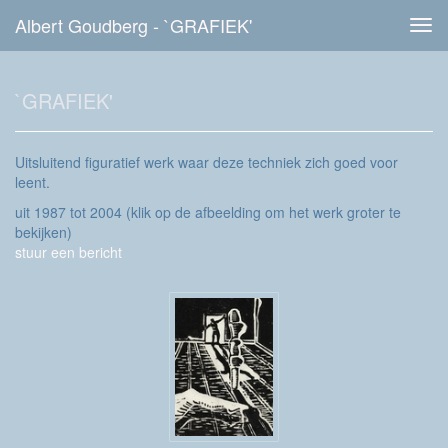
Albert Goudberg - `GRAFIEK'
Tog
navi
`GRAFIEK'
Uitsluitend figuratief werk waar deze techniek zich goed voor
leent.
uit 1987 tot 2004
(klik op de afbeelding om het werk groter te
bekijken)
stuur een bericht