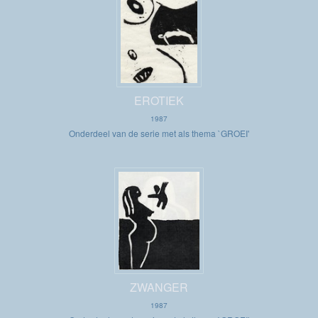
EROTIEK
1987
Onderdeel van de serie met als thema `GROEI'
ZWANGER
1987