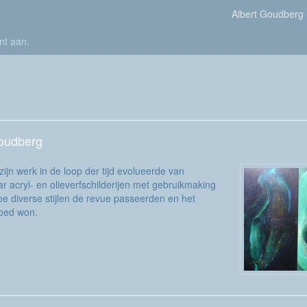
Albert Goudberg
nt aan
.
Goudberg
ijn werk in de loop der tijd evolueerde van
 acryl- en olieverfschilderijen met gebruikmaking
oe diverse stijlen de revue passeerden en het
loed won.