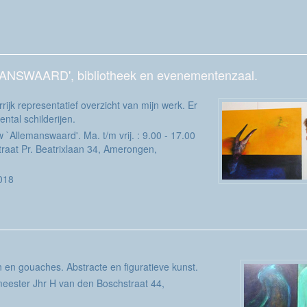
MANSWAARD', bibliotheek en evenementenzaal.
rrijk representatief overzicht van mijn werk. Er
ental schilderijen.
`Allemanswaard'. Ma. t/m vrij. : 9.00 - 17.00
straat Pr. Beatrixlaan 34, Amerongen,
2018
en en gouaches. Abstracte en figuratieve kunst.
eester Jhr H van den Boschstraat 44,