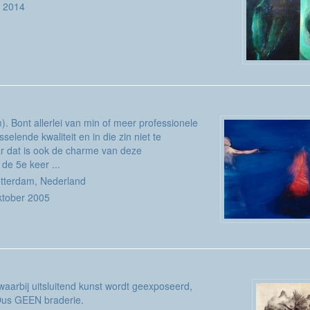
i 2014
. Bont allerlei van min of meer professionele
elende kwaliteit en in die zin niet te
ar dat is ook de charme van deze
 de 5e keer ...
tterdam, Nederland
ktober 2005
 waarbij uitsluitend kunst wordt geexposeerd,
Dus GEEN braderie.