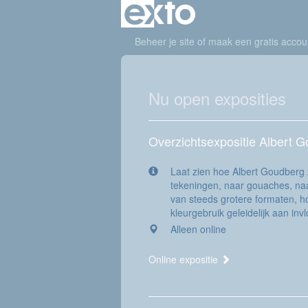
Beheer je site
of
maak een gratis accou
Nu open exposities
Overzichtsexpositie Albert 
Laat zien hoe Albert Goudberg z
tekeningen, naar gouaches, naar
van steeds grotere formaten, h
kleurgebruik geleidelijk aan inv
Alleen online
Online expositie