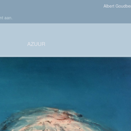
Albert Goudbe
nt aan
.
AZUUR