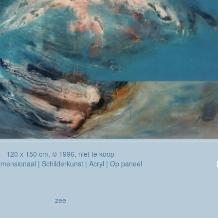
120 x 150 cm, © 1996, niet te koop
mensionaal | Schilderkunst | Acryl | Op paneel
zee