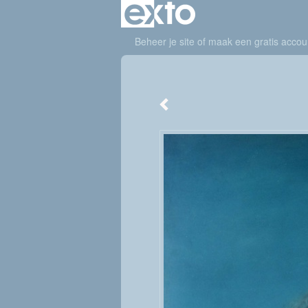
Beheer je site
of
maak een gratis accou