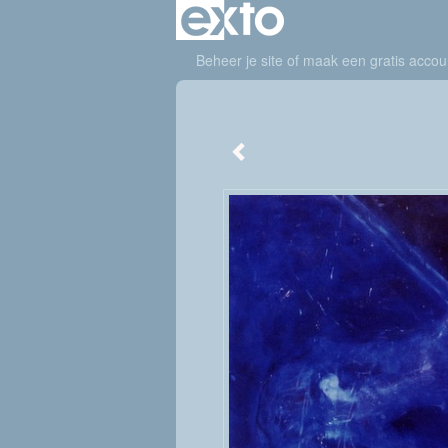
Beheer je site
of
maak een gratis accou