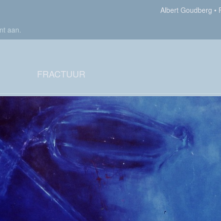
Albert Goudberg
nt aan
.
FRACTUUR