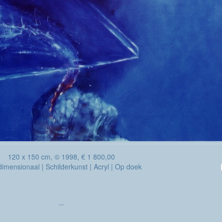
120 x 150 cm, © 1998, € 1 800,00
imensionaal | Schilderkunst | Acryl | Op doek
--