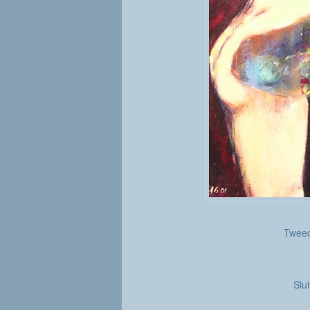
Tweed
Slu