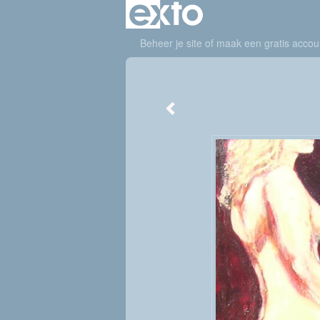
Beheer je site
of
maak een gratis accou