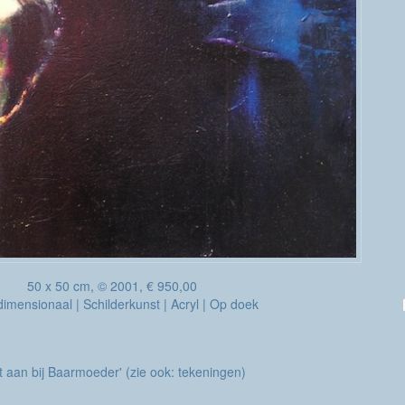
50 x 50 cm, © 2001, € 950,00
imensionaal | Schilderkunst | Acryl | Op doek
it aan bij Baarmoeder' (zie ook: tekeningen)