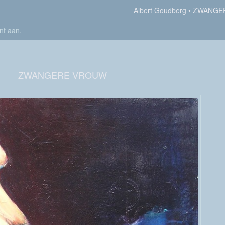
Albert Goudberg
ZWANGE
nt aan
.
ZWANGERE VROUW