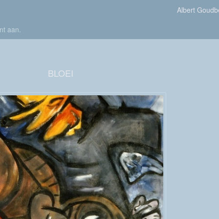
Albert Goudb
nt aan
.
BLOEI