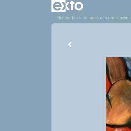
Beheer je site
of
maak een gratis accou