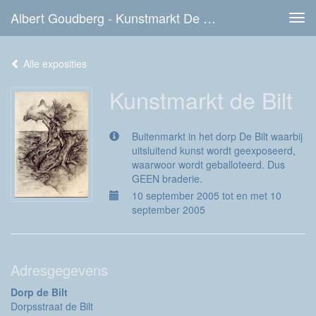
Albert Goudberg - Kunstmarkt De Bilt
Tog
navi
Alle exposities
Kunstmarkt de Bilt
Buitenmarkt in het dorp De Bilt waarbij
uitsluitend kunst wordt geexposeerd,
waarwoor wordt geballoteerd. Dus
GEEN braderie.
10 september 2005 tot en met 10
september 2005
Adresgegevens
Dorp de Bilt
Dorpsstraat de Bilt