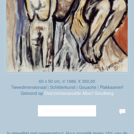
60 x 50 cm, © 1986, € 350,00
Tweedimensionaal | Schilderkunst | Gouache / Plakkaatverf
Getoond op
Overzichtsexpositie Albert Goudberg
KOOP DIT WERK VIA EXTO
In wissellijst met passepartout. Huur mogelijk tegen 15% van de